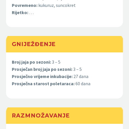
Povremeno:
kukuruz, suncokret
Rijetko:
…
GNIJEŽĐENJE
Broj jaja po sezoni:
3 – 5
Prosječan broj jaja po sezoni:
3
– 5
Prosječno vrijeme inkubacije:
27 dana
Prosječna starost poletaraca:
60
dana
RAZMNOŽAVANJE