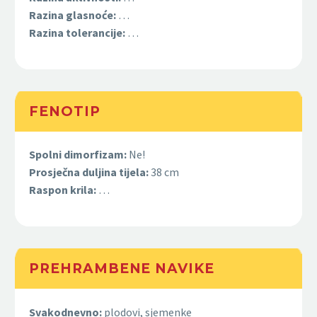
Razina glasnoće:
…
Razina tolerancije:
…
FENOTIP
Spolni dimorfizam:
Ne!
Prosječna duljina tijela:
38 cm
Raspon krila:
…
PREHRAMBENE NAVIKE
Svakodnevno:
plodovi, sjemenke