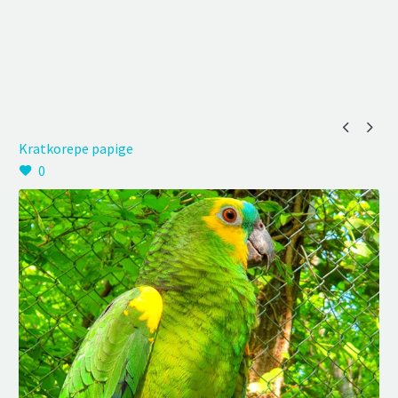


Kratkorepe papige
0