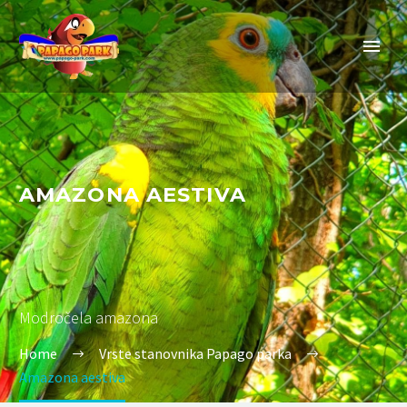
AMAZONA AESTIVA
Modročela amazona
Home
Vrste stanovnika Papago parka
Amazona aestiva