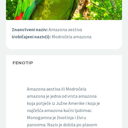
Znanstveni naziv:
Amazona aestiva
Uobičajeni naziv(i):
Modročela amazona
FENOTIP
Amazona aestiva ili Modročela
amazona je jedna od vrsta amazona
koja potječe iz Južne Amerike i koja je
najčešća amazona kućni ljubimac.
Monogamna je životinja i živi u
parovima. Naziv je dobila po plavom