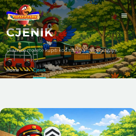
CJENIK
Ulaznice možete kupiti kod nas, na našoj blagajni.
Home
Cjenik