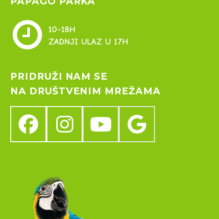
PAPAGO PARKA


10-18H
ZADNJI ULAZ U 17H
PRIDRUŽI NAM SE
NA DRUŠTVENIM MREŽAMA