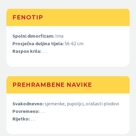
FENOTIP
Spolni dimorfizam:
Ima
Prosječna duljina tijela:
56-62 cm
Raspon krila:
…
PREHRAMBENE NAVIKE
Svakodnevno:
sjemenke, pupoljci, orašasti plodovi
Povremeno:
…
Rijetko:
…