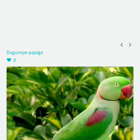


Dugorepe papige
0