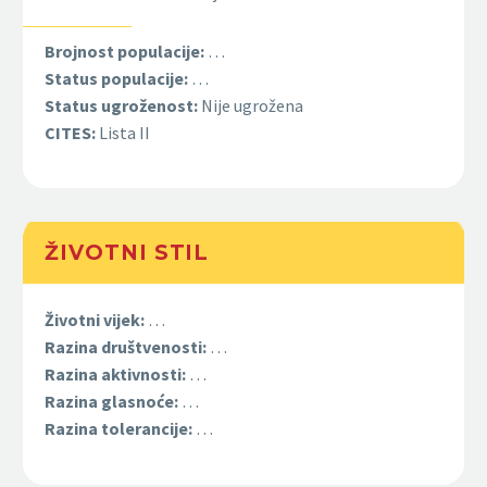
Brojnost populacije:
…
Status populacije:
…
Status ugroženost:
Nije ugrožena
CITES:
Lista II
ŽIVOTNI STIL
Životni vijek:
…
Razina društvenosti:
…
Razina aktivnosti:
…
Razina glasnoće:
…
Razina tolerancije:
…